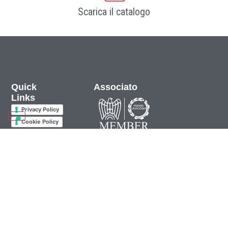
Scarica il catalogo
Quick
Associato
Links
Privacy Policy
Cookie Policy
Via Cuneo 161 –
12012 Boves (CN)
Italia
+39 0171 391 511
info@eurospand.com