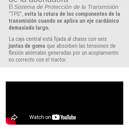
El
Sistema de Protección de la Transmisión
“TPS”,
evita la rotura de los componentes de la
transmisión cuando se aplica un eje cardánico
demasiado largo.
La caja central está fijada al chasis con seis
juntas de goma
que absorben las tensiones de
flexión anómalas generadas por un acoplamiento
no correcto con el tractor.