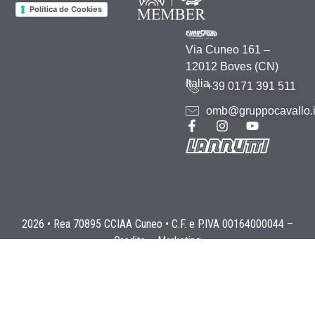
Política de Cookies
Via Cuneo 161 –
12012 Boves (CN)
Italia
+39 0171 391 511
omb@gruppocavallo.i
2026 • Rea 70895 CCIAA Cuneo • C.F. e P.IVA 00164000044 –
Credits
–
Marketing
Sus opciones de privacidad
Aviso en el momento de la recogida