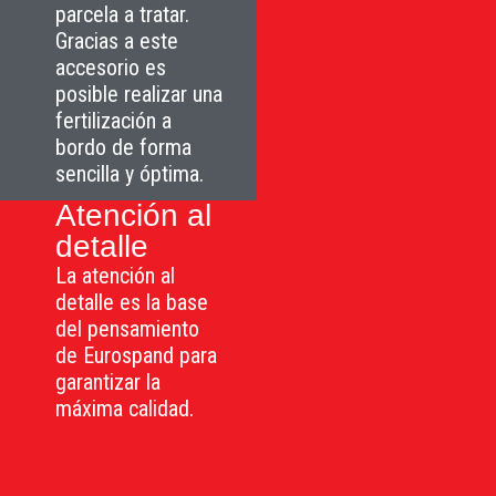
parcela a tratar.
Gracias a este
accesorio es
posible realizar una
fertilización a
bordo de forma
sencilla y óptima.
Atención al
detalle
La atención al
detalle es la base
del pensamiento
de Eurospand para
garantizar la
máxima calidad.