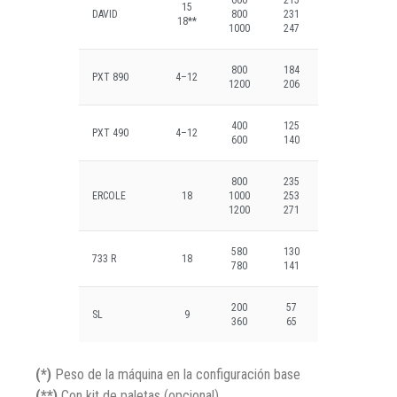
600
215
15
DAVID
800
231
18**
1000
247
800
184
PXT 890
4–12
1200
206
400
125
PXT 490
4–12
600
140
800
235
ERCOLE
18
1000
253
1200
271
580
130
733 R
18
780
141
200
57
SL
9
360
65
(*)
Peso de la máquina en la configuración base
(**)
Con kit de paletas (opcional)