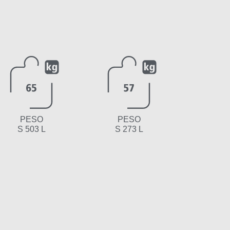
PESO
PESO
S 503 L
S 273 L