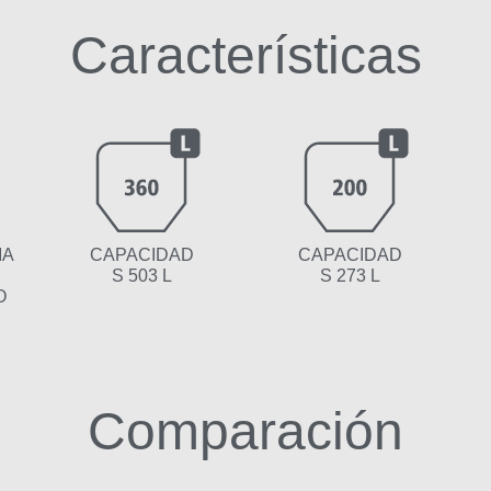
Características
MA
CAPACIDAD
CAPACIDAD
S 503 L
S 273 L
O
Comparación