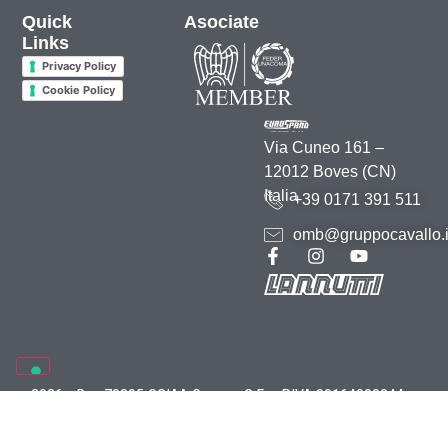
Quick
Asociate
Links
Privacy Policy
Cookie Policy
Via Cuneo 161 –
12012 Boves (CN)
Italia
+39 0171 391 511
omb@gruppocavallo.i
2026 • Rea 70895 CCIAA Cuneo • C.F. e P.IVA 00164000044 –
Credits
–
Marketing