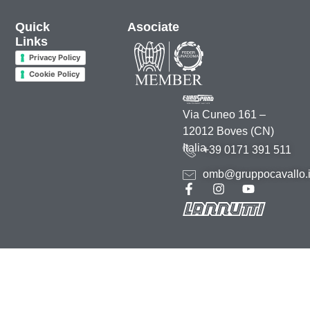
Quick
Asociate
Links
Privacy Policy
Cookie Policy
Via Cuneo 161 –
12012 Boves (CN)
Italia
+39 0171 391 511
omb@gruppocavallo.i
2026 • Rea 70895 CCIAA Cuneo • C.F. e P.IVA 00164000044 –
Credits
–
Marketing