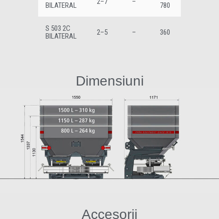
2–7
–
BILATERAL
780
S 503 2C
2–5
–
360
BILATERAL
Dimensiuni
Accesorii