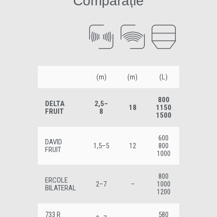
Comparație
(m)
(m)
(L)
800
DELTA
2,5–
18
1150
FRUIT
8
1500
600
DAVID
1,5–5
12
800
FRUIT
1000
800
ERCOLE
2–7
–
1000
BILATERAL
1200
733 R
580