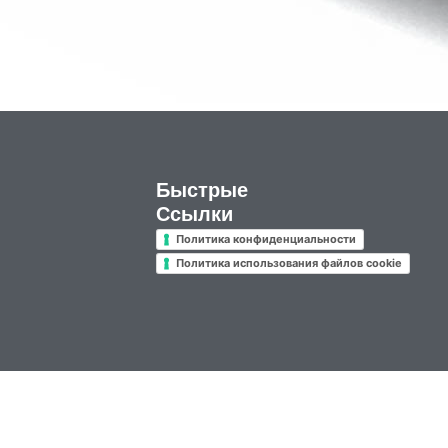
Быстрые
Ссылки
Политика конфиденциальности
Политика использования файлов cookie
• Rea 70895 CCIAA Cuneo • C.F. e P.IVA 00164000044 —
Credits
—
Mar