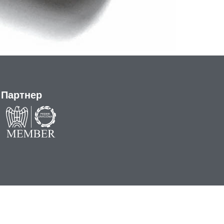
Партнер
keting