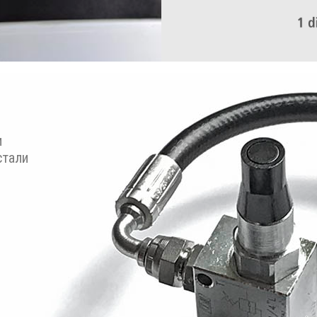
и
стали