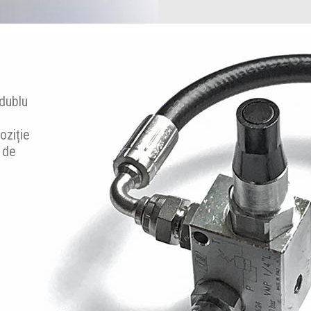
 dublu
oziție
i de