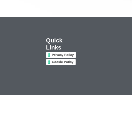
Quick
Links
Privacy Policy
Cookie Policy
 • Rea 70895 CCIAA Cuneo • C.F. e P.IVA 00164000044 –
Credits
–
Mark