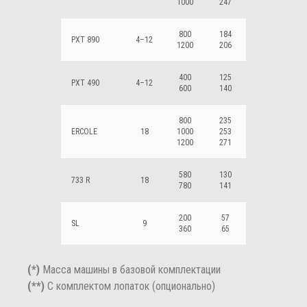
1000
247
800
184
PXT 890
4–12
1200
206
400
125
PXT 490
4–12
600
140
800
235
ERCOLE
18
1000
253
1200
271
580
130
733 R
18
780
141
200
57
SL
9
360
65
(*)
Масса машины в базовой комплектации
(**)
С комплектом лопаток (опционально)